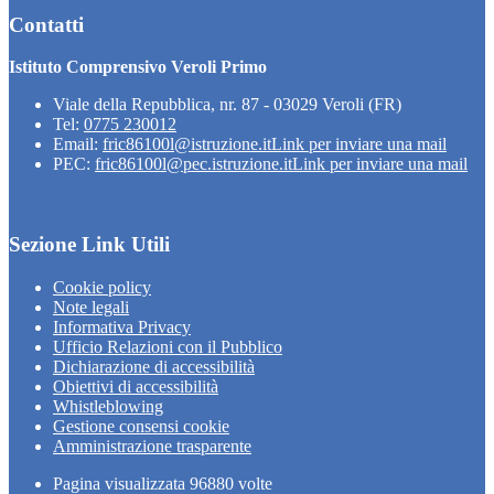
Contatti
Istituto Comprensivo Veroli Primo
Viale della Repubblica, nr. 87 - 03029 Veroli (FR)
Tel:
0775 230012
Email:
fric86100l@istruzione.it
Link per inviare una mail
PEC:
fric86100l@pec.istruzione.it
Link per inviare una mail
Sezione Link Utili
Cookie policy
Note legali
Informativa Privacy
Ufficio Relazioni con il Pubblico
Dichiarazione di accessibilità
Obiettivi di accessibilità
Whistleblowing
Gestione consensi cookie
Amministrazione trasparente
Pagina visualizzata
96880
volte