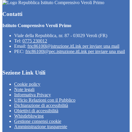
Istituto Comprensivo Veroli Primo
Contatti
Istituto Comprensivo Veroli Primo
Viale della Repubblica, nr. 87 - 03029 Veroli (FR)
Tel:
0775 230012
Email:
fric86100l@istruzione.it
Link per inviare una mail
PEC:
fric86100l@pec.istruzione.it
Link per inviare una mail
Sezione Link Utili
Cookie policy
Note legali
Informativa Privacy
Ufficio Relazioni con il Pubblico
Dichiarazione di accessibilità
Obiettivi di accessibilità
Whistleblowing
Gestione consensi cookie
Amministrazione trasparente