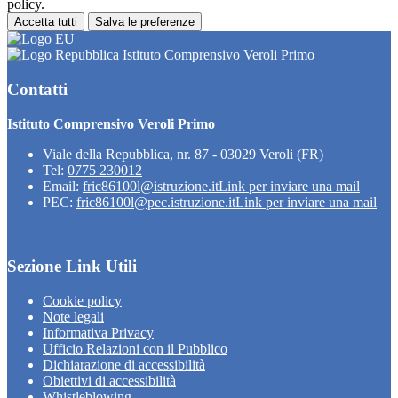
policy.
Accetta tutti
Salva le preferenze
Istituto Comprensivo Veroli Primo
Contatti
Istituto Comprensivo Veroli Primo
Viale della Repubblica, nr. 87 - 03029 Veroli (FR)
Tel:
0775 230012
Email:
fric86100l@istruzione.it
Link per inviare una mail
PEC:
fric86100l@pec.istruzione.it
Link per inviare una mail
Sezione Link Utili
Cookie policy
Note legali
Informativa Privacy
Ufficio Relazioni con il Pubblico
Dichiarazione di accessibilità
Obiettivi di accessibilità
Whistleblowing