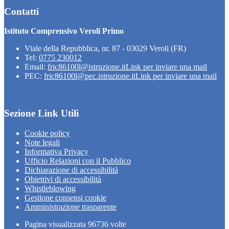
Contatti
Istituto Comprensivo Veroli Primo
Viale della Repubblica, nr. 87 - 03029 Veroli (FR)
Tel:
0775 230012
Email:
fric86100l@istruzione.it
Link per inviare una mail
PEC:
fric86100l@pec.istruzione.it
Link per inviare una mail
Sezione Link Utili
Cookie policy
Note legali
Informativa Privacy
Ufficio Relazioni con il Pubblico
Dichiarazione di accessibilità
Obiettivi di accessibilità
Whistleblowing
Gestione consensi cookie
Amministrazione trasparente
Pagina visualizzata
96736
volte