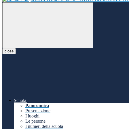
close
Scuola
Panoramica
Presentazione
I luoghi
Le persone
I numeri della scuola