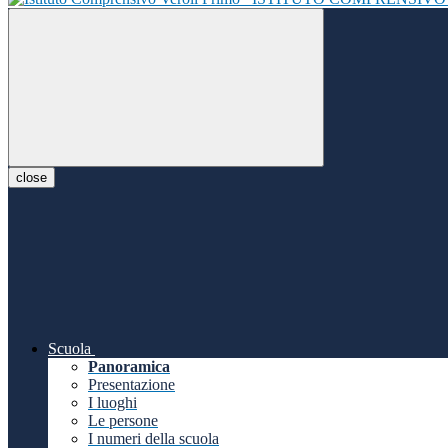
close
Scuola
Panoramica
Presentazione
I luoghi
Le persone
I numeri della scuola