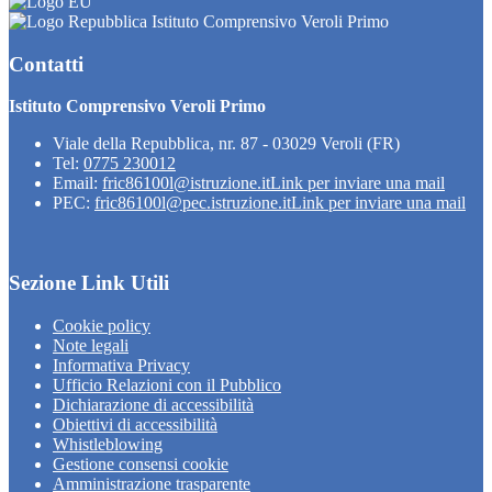
Istituto Comprensivo Veroli Primo
Contatti
Istituto Comprensivo Veroli Primo
Viale della Repubblica, nr. 87 - 03029 Veroli (FR)
Tel:
0775 230012
Email:
fric86100l@istruzione.it
Link per inviare una mail
PEC:
fric86100l@pec.istruzione.it
Link per inviare una mail
Sezione Link Utili
Cookie policy
Note legali
Informativa Privacy
Ufficio Relazioni con il Pubblico
Dichiarazione di accessibilità
Obiettivi di accessibilità
Whistleblowing
Gestione consensi cookie
Amministrazione trasparente