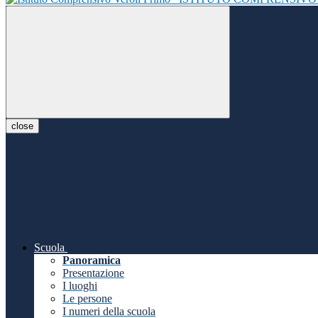
close
Scuola
Panoramica
Presentazione
I luoghi
Le persone
I numeri della scuola