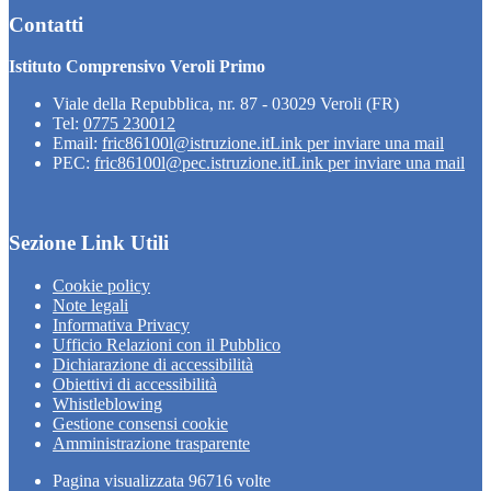
Contatti
Istituto Comprensivo Veroli Primo
Viale della Repubblica, nr. 87 - 03029 Veroli (FR)
Tel:
0775 230012
Email:
fric86100l@istruzione.it
Link per inviare una mail
PEC:
fric86100l@pec.istruzione.it
Link per inviare una mail
Sezione Link Utili
Cookie policy
Note legali
Informativa Privacy
Ufficio Relazioni con il Pubblico
Dichiarazione di accessibilità
Obiettivi di accessibilità
Whistleblowing
Gestione consensi cookie
Amministrazione trasparente
Pagina visualizzata
96716
volte