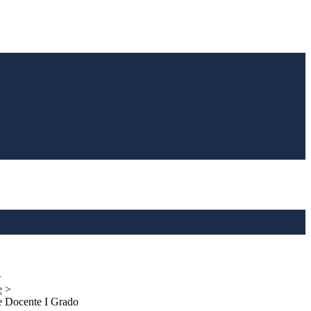
>
e
>
e Docente I Grado