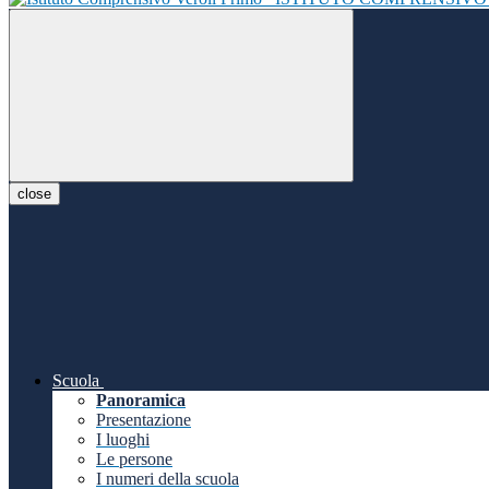
close
Scuola
Panoramica
Presentazione
I luoghi
Le persone
I numeri della scuola