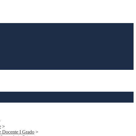
>
e
>
e Docente I Grado
>