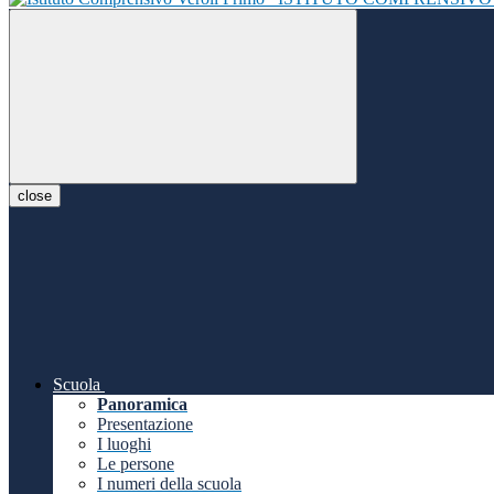
close
Scuola
Panoramica
Presentazione
I luoghi
Le persone
I numeri della scuola