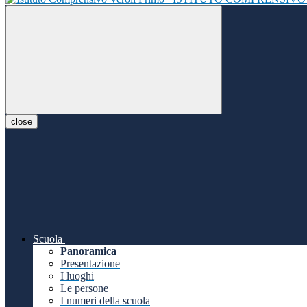
close
Scuola
Panoramica
Presentazione
I luoghi
Le persone
I numeri della scuola