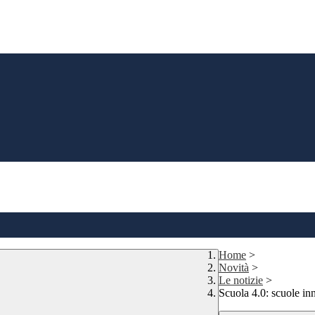
Home
>
Novità
>
Le notizie
>
Scuola 4.0: scuole in