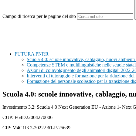
Campo di ricerca per le pagine del sito
FUTURA PNRR
Scuola 4.0: scuole innovative, cablaggio, nuovi ambienti
Competenze STEM e multilinguistiche nelle scuole stata
Azioni di coinvolgimento degli animatori digitali 2022-2
Interventi di tutoraggio e formazione per la riduzione dei
Formazione del personale scolastico per la transizione dig
Scuola 4.0: scuole innovative, cablaggio, 
Investimento 3.2: Scuola 4.0 Next Generation EU - Azione 1- Next 
CUP: F64D22004270006
CIP: M4C1I3.2-2022-961-P-25639