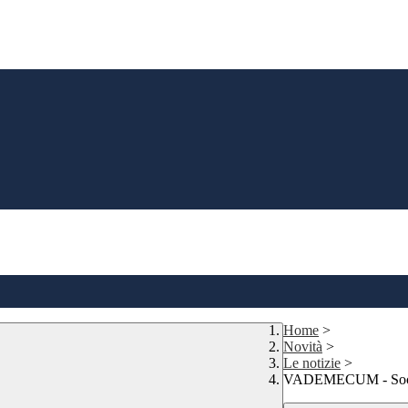
Home
>
Novità
>
Le notizie
>
VADEMECUM - Social P