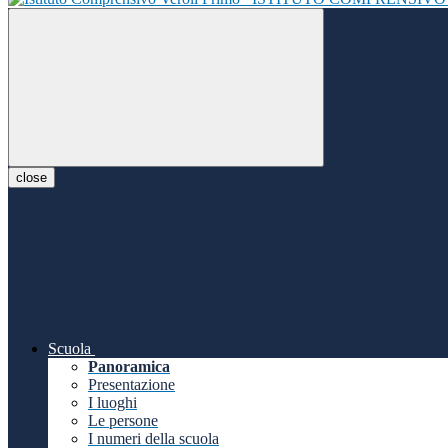
close
Scuola
Panoramica
Presentazione
I luoghi
Le persone
I numeri della scuola