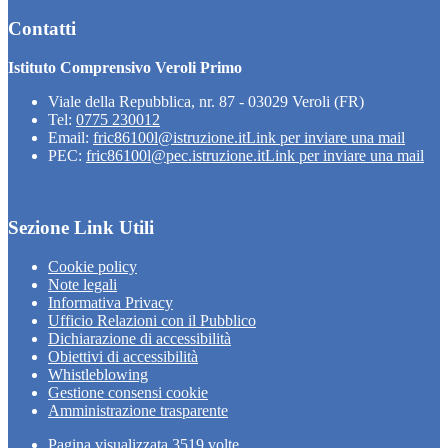
Contatti
Istituto Comprensivo Veroli Primo
Viale della Repubblica, nr. 87 - 03029 Veroli (FR)
Tel:
0775 230012
Email:
fric86100l@istruzione.it
Link per inviare una mail
PEC:
fric86100l@pec.istruzione.it
Link per inviare una mail
Sezione Link Utili
Cookie policy
Note legali
Informativa Privacy
Ufficio Relazioni con il Pubblico
Dichiarazione di accessibilità
Obiettivi di accessibilità
Whistleblowing
Gestione consensi cookie
Amministrazione trasparente
Pagina visualizzata
3519
volte