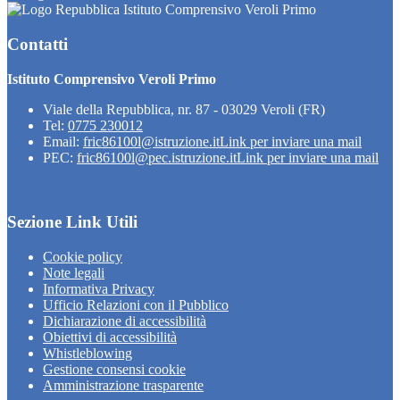
Istituto Comprensivo Veroli Primo
Contatti
Istituto Comprensivo Veroli Primo
Viale della Repubblica, nr. 87 - 03029 Veroli (FR)
Tel:
0775 230012
Email:
fric86100l@istruzione.it
Link per inviare una mail
PEC:
fric86100l@pec.istruzione.it
Link per inviare una mail
Sezione Link Utili
Cookie policy
Note legali
Informativa Privacy
Ufficio Relazioni con il Pubblico
Dichiarazione di accessibilità
Obiettivi di accessibilità
Whistleblowing
Gestione consensi cookie
Amministrazione trasparente