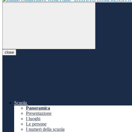
close
Scuola
Panoramica
Presentazione
I luoghi
Le persone
I numeri della scuola