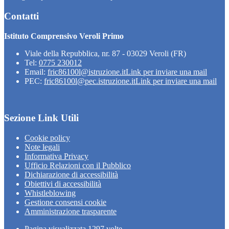
Contatti
Istituto Comprensivo Veroli Primo
Viale della Repubblica, nr. 87 - 03029 Veroli (FR)
Tel:
0775 230012
Email:
fric86100l@istruzione.it
Link per inviare una mail
PEC:
fric86100l@pec.istruzione.it
Link per inviare una mail
Sezione Link Utili
Cookie policy
Note legali
Informativa Privacy
Ufficio Relazioni con il Pubblico
Dichiarazione di accessibilità
Obiettivi di accessibilità
Whistleblowing
Gestione consensi cookie
Amministrazione trasparente
Pagina visualizzata
1297
volte