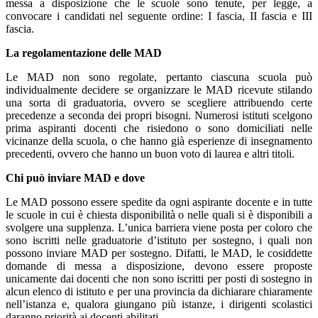
messa a disposizione che le scuole sono tenute, per legge, a
convocare i candidati nel seguente ordine: I fascia, II fascia e III
fascia.
La regolamentazione delle MAD
Le MAD non sono regolate, pertanto ciascuna scuola può
individualmente decidere se organizzare le MAD ricevute stilando
una sorta di graduatoria, ovvero se scegliere attribuendo certe
precedenze a seconda dei propri bisogni. Numerosi istituti scelgono
prima aspiranti docenti che risiedono o sono domiciliati nelle
vicinanze della scuola, o che hanno già esperienze di insegnamento
precedenti, ovvero che hanno un buon voto di laurea e altri titoli.
Chi può inviare MAD e dove
Le MAD possono essere spedite da ogni aspirante docente e in tutte
le scuole in cui è chiesta disponibilità o nelle quali si è disponibili a
svolgere una supplenza. L’unica barriera viene posta per coloro che
sono iscritti nelle graduatorie d’istituto per sostegno, i quali non
possono inviare MAD per sostegno. Difatti, le MAD, le cosiddette
domande di messa a disposizione, devono essere proposte
unicamente dai docenti che non sono iscritti per posti di sostegno in
alcun elenco di istituto e per una provincia da dichiarare chiaramente
nell’istanza e, qualora giungano più istanze, i dirigenti scolastici
daranno priorità ai docenti abilitati.