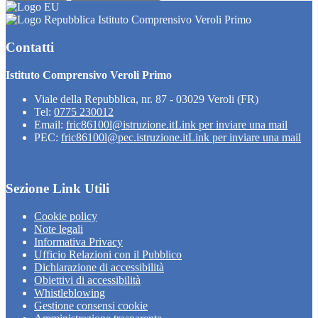
Istituto Comprensivo Veroli Primo
Contatti
Istituto Comprensivo Veroli Primo
Viale della Repubblica, nr. 87 - 03029 Veroli (FR)
Tel:
0775 230012
Email:
fric86100l@istruzione.it
Link per inviare una mail
PEC:
fric86100l@pec.istruzione.it
Link per inviare una mail
Sezione Link Utili
Cookie policy
Note legali
Informativa Privacy
Ufficio Relazioni con il Pubblico
Dichiarazione di accessibilità
Obiettivi di accessibilità
Whistleblowing
Gestione consensi cookie