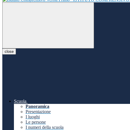
close
Scuola
Panoramica
Presentazione
I luoghi
Le persone
I numeri della scuola