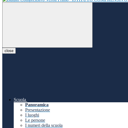
close
Scuola
Panoramica
Presentazione
I luoghi
Le persone
I numeri della scuola