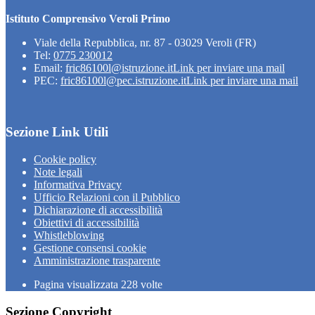
Istituto Comprensivo Veroli Primo
Viale della Repubblica, nr. 87 - 03029 Veroli (FR)
Tel:
0775 230012
Email:
fric86100l@istruzione.it
Link per inviare una mail
PEC:
fric86100l@pec.istruzione.it
Link per inviare una mail
Sezione Link Utili
Cookie policy
Note legali
Informativa Privacy
Ufficio Relazioni con il Pubblico
Dichiarazione di accessibilità
Obiettivi di accessibilità
Whistleblowing
Gestione consensi cookie
Amministrazione trasparente
Pagina visualizzata
228
volte
Sezione Copyright