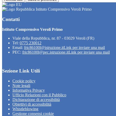
Istituto Comprensivo Veroli Primo
Contatti
Istituto Comprensivo Veroli Primo
Viale della Repubblica, nr. 87 - 03029 Veroli (FR)
Tel:
0775 230012
Email:
fric86100l@istruzione.it
Link per inviare una mail
PEC:
fric86100l@pec.istruzione.it
Link per inviare una mail
Sezione Link Utili
Cookie policy
Note legali
Informativa Privacy
Ufficio Relazioni con il Pubblico
Dichiarazione di accessibilità
Obiettivi di accessibilità
Whistleblowing
Gestione consensi cookie