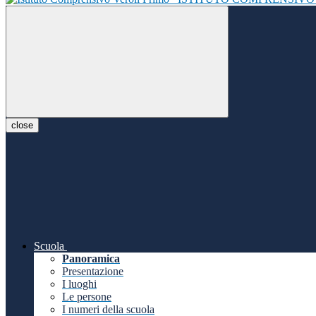
close
Scuola
Panoramica
Presentazione
I luoghi
Le persone
I numeri della scuola