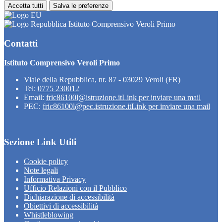
Accetta tutti
Salva le preferenze
Istituto Comprensivo Veroli Primo
Contatti
Istituto Comprensivo Veroli Primo
Viale della Repubblica, nr. 87 - 03029 Veroli (FR)
Tel:
0775 230012
Email:
fric86100l@istruzione.it
Link per inviare una mail
PEC:
fric86100l@pec.istruzione.it
Link per inviare una mail
Sezione Link Utili
Cookie policy
Note legali
Informativa Privacy
Ufficio Relazioni con il Pubblico
Dichiarazione di accessibilità
Obiettivi di accessibilità
Whistleblowing