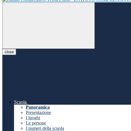
close
Scuola
Panoramica
Presentazione
I luoghi
Le persone
I numeri della scuola