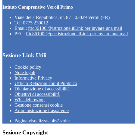
Istituto Comprensivo Veroli Primo
Viale della Repubblica, nr. 87 - 03029 Veroli (FR)
Tel:
0775 230012
Email:
fric86100l@istruzione.it
Link per inviare una mail
PEC:
fric86100l@pec.istruzione.it
Link per inviare una mail
Sezione Link Utili
Cookie policy
Note legali
Informativa Privacy
Ufficio Relazioni con il Pubblico
Dichiarazione di accessibilità
Obiettivi di accessibilità
Whistleblowing
Gestione consensi cookie
Amministrazione trasparente
Pagina visualizzata
467
volte
Sezione Copyright