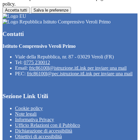
policy.
Accetta tutti
Salva le preferenze
Istituto Comprensivo Veroli Primo
Contatti
Istituto Comprensivo Veroli Primo
Viale della Repubblica, nr. 87 - 03029 Veroli (FR)
Tel:
0775 230012
Email:
fric86100l@istruzione.it
Link per inviare una mail
PEC:
fric86100l@pec.istruzione.it
Link per inviare una mail
Sezione Link Utili
Cookie policy
Note legali
Informativa Privacy
Ufficio Relazioni con il Pubblico
Dichiarazione di accessibilità
Obiettivi di accessibilità