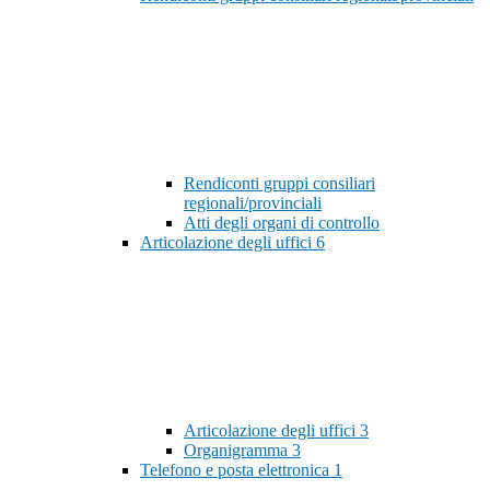
Rendiconti gruppi consiliari
regionali/provinciali
Atti degli organi di controllo
Articolazione degli uffici
6
Articolazione degli uffici
3
Organigramma
3
Telefono e posta elettronica
1