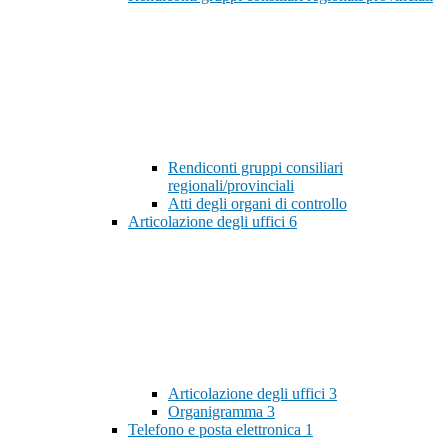
Rendiconti gruppi consiliari
regionali/provinciali
Atti degli organi di controllo
Articolazione degli uffici
6
Articolazione degli uffici
3
Organigramma
3
Telefono e posta elettronica
1