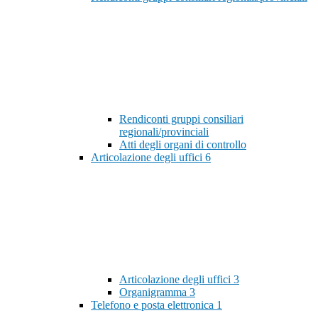
Rendiconti gruppi consiliari
regionali/provinciali
Atti degli organi di controllo
Articolazione degli uffici
6
Articolazione degli uffici
3
Organigramma
3
Telefono e posta elettronica
1