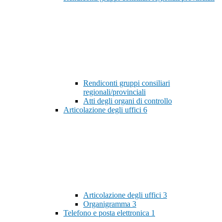
Rendiconti gruppi consiliari
regionali/provinciali
Atti degli organi di controllo
Articolazione degli uffici
6
Articolazione degli uffici
3
Organigramma
3
Telefono e posta elettronica
1