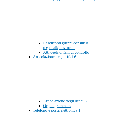
Rendiconti gruppi consiliari
regionali/provinciali
Atti degli organi di controllo
Articolazione degli uffici
6
Articolazione degli uffici
3
Organigramma
3
Telefono e posta elettronica
1