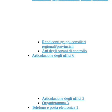
Rendiconti gruppi consiliari
regionali/provinciali
Atti degli organi di controllo
Articolazione degli uffici
6
Articolazione degli uffici
3
Organigramma
3
Telefono e posta elettronica
1