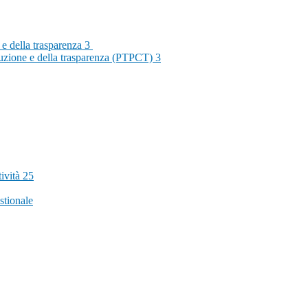
 e della trasparenza
3
rruzione e della trasparenza (PTPCT)
3
tività
25
stionale