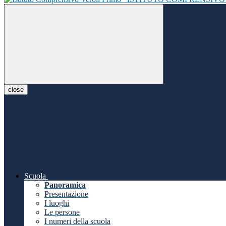
close
Scuola
Panoramica
Presentazione
I luoghi
Le persone
I numeri della scuola