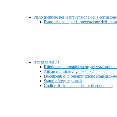
Piano triennale per la prevenzione della corruzione
Piano triennale per la prevenzione della co
Atti generali
73
Riferimenti normativi su organizzazione e at
Atti amministrativi generali
32
Documenti di programmazione strategico-ge
Statuti e leggi regionali
Codice disciplinare e codice di condotta
6