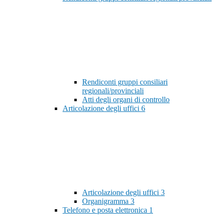
Rendiconti gruppi consiliari
regionali/provinciali
Atti degli organi di controllo
Articolazione degli uffici
6
Articolazione degli uffici
3
Organigramma
3
Telefono e posta elettronica
1