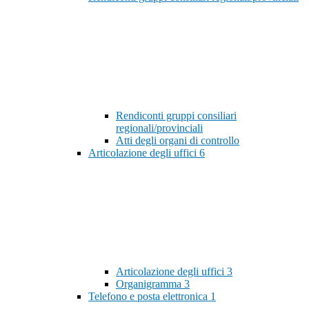
Rendiconti gruppi consiliari
regionali/provinciali
Atti degli organi di controllo
Articolazione degli uffici
6
Articolazione degli uffici
3
Organigramma
3
Telefono e posta elettronica
1