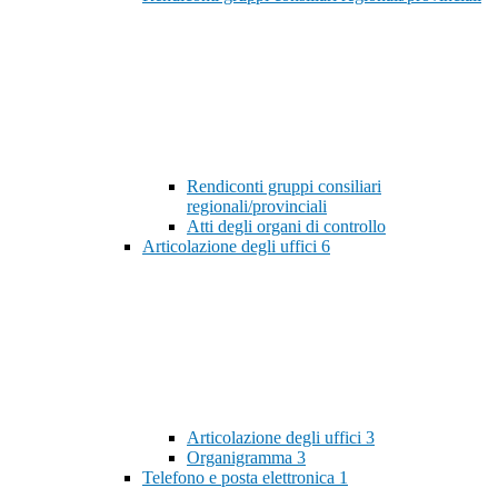
Rendiconti gruppi consiliari
regionali/provinciali
Atti degli organi di controllo
Articolazione degli uffici
6
Articolazione degli uffici
3
Organigramma
3
Telefono e posta elettronica
1