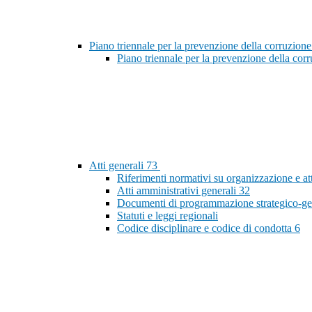
Piano triennale per la prevenzione della corruzione
Piano triennale per la prevenzione della co
Atti generali
73
Riferimenti normativi su organizzazione e at
Atti amministrativi generali
32
Documenti di programmazione strategico-ge
Statuti e leggi regionali
Codice disciplinare e codice di condotta
6