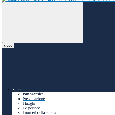
close
Scuola
Panoramica
Presentazione
I luoghi
Le persone
I numeri della scuola