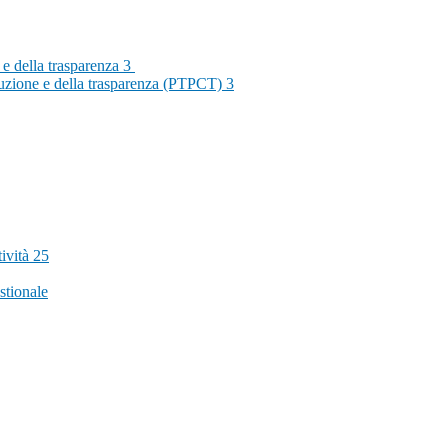
 e della trasparenza
3
rruzione e della trasparenza (PTPCT)
3
tività
25
stionale