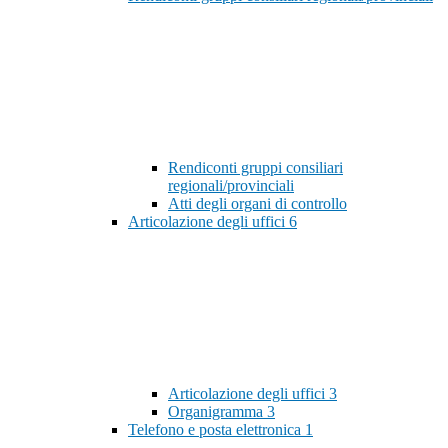
Rendiconti gruppi consiliari
regionali/provinciali
Atti degli organi di controllo
Articolazione degli uffici
6
Articolazione degli uffici
3
Organigramma
3
Telefono e posta elettronica
1